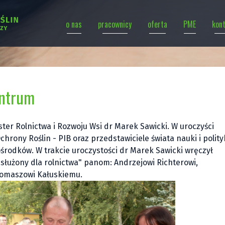
o nas
pracownicy
oferta
PME
kon
entrum
ter Rolnictwa i Rozwoju Wsi dr Marek Sawicki. W uroczyści
chrony Roślin - PIB oraz przedstawiciele świata nauki i polity
środków. W trakcie uroczystości dr Marek Sawicki wręczył
łużony dla rolnictwa" panom: Andrzejowi Richterowi,
Tomaszowi Kałuskiemu.