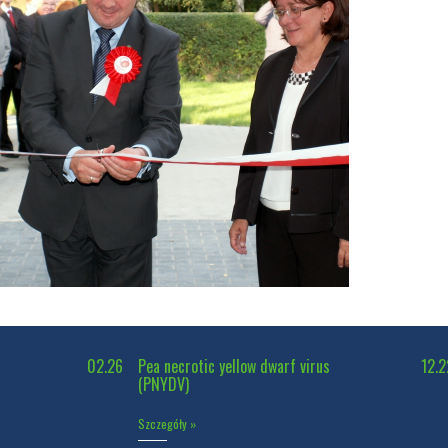
02.26
Pea necrotic yellow dwarf virus
12.2
(PNYDV)
Szczegóły »