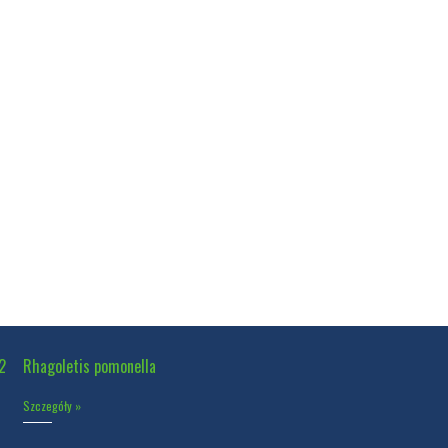
2
Rhagoletis pomonella
Szczegóły »