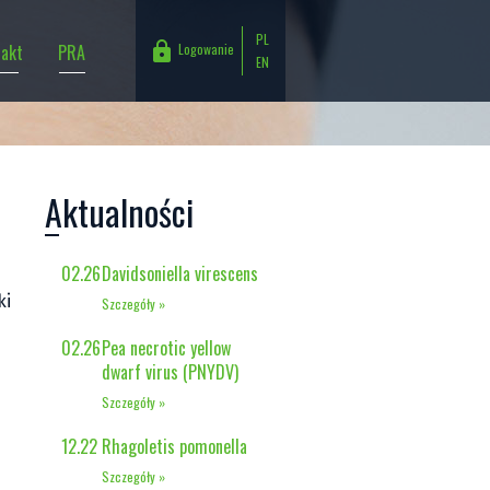
PL

Logowanie
takt
PRA
EN
Login (adres e-mail)
Hasło
Aktualności
02.26
Davidsoniella virescens
ki
Szczegóły »
02.26
Pea necrotic yellow
dwarf virus (PNYDV)
Szczegóły »
12.22
Rhagoletis pomonella
Szczegóły »