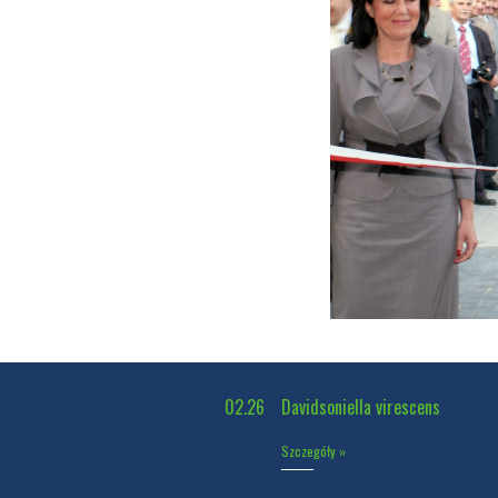
02.26
Davidsoniella virescens
Szczegóły »