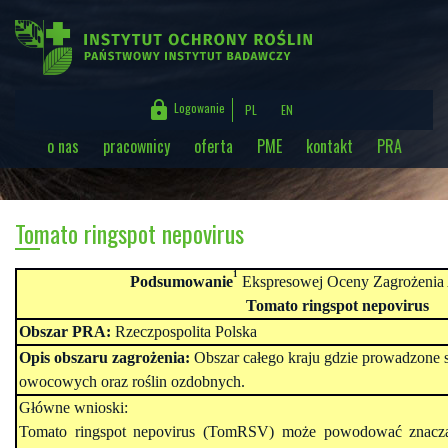

Logowanie
PL
EN
o nas
pracownicy
oferta
PME
kontakt
PRA
Login (adres e-mail)
Hasło
Tomato ringspot nepovirus
1
Podsumowanie
Ekspresowej Oceny Zagrożenia 
Tomato ringspot nepovirus
Obszar PRA:
Rzeczpospolita
Polska
Opis obszaru zagrożenia:
Obszar całego kraju gdzie prowadzone
owocowych oraz roślin ozdobnych.
Główne wnioski:
Tomato ringspot nepovirus
(TomRSV) może powodować znacząc