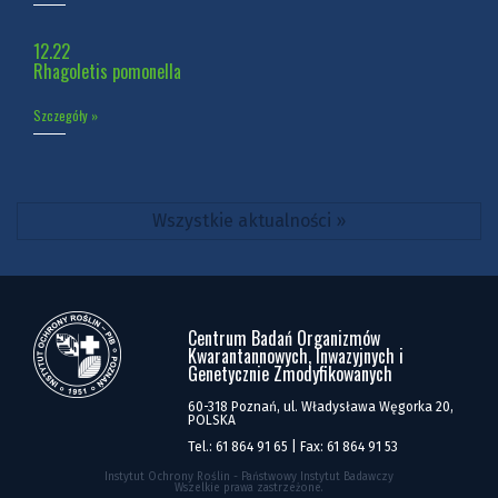
12.22
Rhagoletis pomonella
Szczegóły »
Wszystkie aktualności »
Centrum Badań Organizmów
Kwarantannowych, Inwazyjnych i
Genetycznie Zmodyfikowanych
60-318 Poznań, ul. Władysława Węgorka 20,
POLSKA
Tel.: 61 864 91 65 | Fax: 61 864 91 53
Instytut Ochrony Roślin - Państwowy Instytut Badawczy
Wszelkie prawa zastrzeżone.