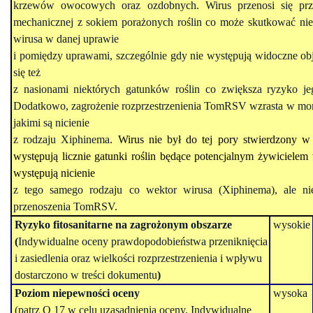
krzewów owocowych oraz ozdobnych. Wirus przenosi się prze
mechanicznej z sokiem porażonych roślin co może skutkować ni
wirusa w danej uprawie
i pomiędzy uprawami, szczególnie gdy nie występują widoczne o
się też
z nasionami niektórych gatunków roślin co zwiększa ryzyko je
Dodatkowo, zagrożenie rozprzestrzenienia TomRSV wzrasta w mom
jakimi są nicienie
z rodzaju
Xiphinema
.
Wirus nie był do tej pory stwierdzony w
występują licznie gatunki roślin będące potencjalnym żywicielem
występują nicienie
z tego samego rodzaju co wektor wirusa (
Xiphinema
)
,
ale n
przenoszenia TomRSV.
Ryzyko fitosanitarne na zagrożonym obszarze
wysokie
(
Indywidualne oceny prawdopodobieństwa przeniknięcia
i zasiedlenia oraz wielkości rozprzestrzenienia i wpływu
dostarczono w treści dokumentu
)
Poziom niepewności oceny
wysoka
(
patrz Q 17 w celu uzasadnienia oceny. Indywidualne