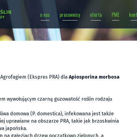
o nas
pracownicy
oferta
PME
kon
 Agrofagiem (Ekspres PRA) dla
Apiosporina morbosa
em wywołującym czarną guzowatość roślin rodzaju
śliwa domowa (
P. domestica
), infekowana jest także
ziej uprawiane na obszarze PRA, takie jak brzoskwinia
wa japońska.
 na gałęziach drzew początkowo zielonych, a