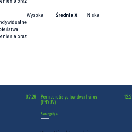
enienia oraz
Wysoka
Średnia X
Niska
Indywidualne
bieństwa
enienia oraz
02.26
Pea necrotic yellow dwarf virus
12.2
(PNYDV)
Szczegóły »