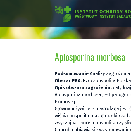
Apiosporina morbosa
Podsumowanie
Analizy Zagrożenia
Obszar PRA:
Rzeczpospolita Polska
Opis obszaru zagrożenia:
cały kraj
Apiosporina morbosa
jest patogen
Prunus
sp.
Głównym żywicielem agrofaga jest 
wiśnia pospolita oraz gatunki rzad
zwyczajna, morela pospolita czy śli
Choroba objawia się występowaniem