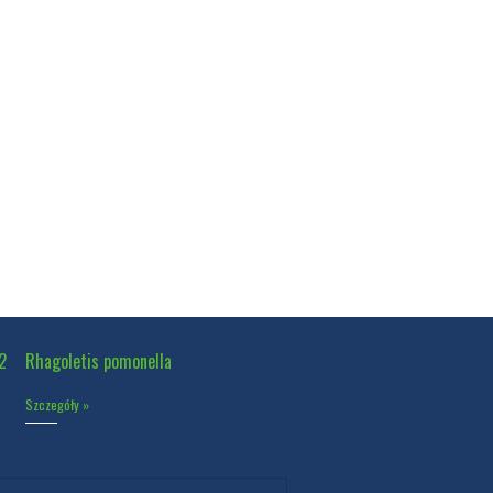
2
Rhagoletis pomonella
Szczegóły »