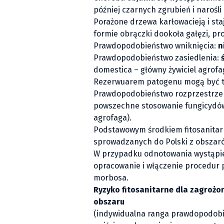
później czarnych zgrubień i narośli 
Porażone drzewa karłowacieją i sta
formie obrączki dookoła gałęzi, pr
Prawdopodobieństwo wniknięcia:
n
Prawdopodobieństwo zasiedlenia:
domestica
– główny żywiciel agrofag
Rezerwuarem patogenu mogą być t
Prawdopodobieństwo rozprzestrze
powszechne stosowanie fungicydów 
agrofaga).
Podstawowym środkiem fitosanitarn
sprowadzanych do Polski z obszaró
W przypadku odnotowania wystąpie
opracowanie i włączenie procedur p
morbosa.
Ryzyko fitosanitarne dla zagroż
obszaru
(indywidualna ranga prawdopodob