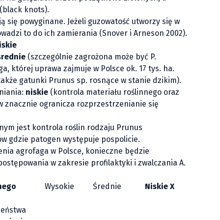
(black knots).
ją się powyginane. Jeżeli guzowatość utworzy się w
owadzi to do ich zamierania (Snover i Arneson 2002).
iskie
średnie
(szczególnie zagrożona może być
P.
a, której uprawa zajmuje w Polsce ok. 17 tys. ha.
akże gatunki
Prunus
sp. rosnące w stanie dzikim).
niania:
niskie
(kontrola materiału roślinnego oraz
znacznie ogranicza rozprzestrzenianie się
ym jest kontrola roślin rodzaju
Prunus
w gdzie patogen występuje pospolicie.
nia agrofaga w Polsce, konieczne będzie
ostępowania w zakresie profilaktyki i zwalczania
A.
onego
Wysokie
Średnie
Niskie X
ieństwa