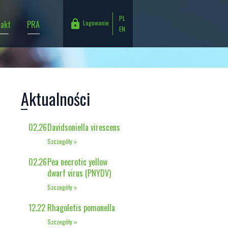
PL

Logowanie
takt
PRA
EN
Login (adres e-mail)
Hasło
Aktualności
02.26
Davidsoniella virescens
Szczegóły »
02.26
Pea necrotic yellow
dwarf virus (PNYDV)
Szczegóły »
12.22
Rhagoletis pomonella
Szczegóły »