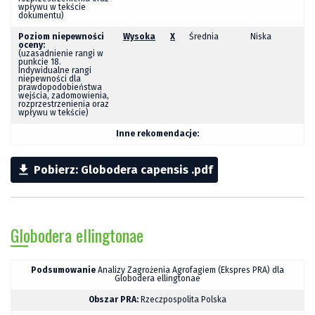
wpływu w tekście
dokumentu)
Poziom niepewności
Wysoka
X
Średnia
Niska
oceny:
(uzasadnienie rangi w
punkcie 18.
Indywidualne rangi
niepewności dla
prawdopodobieństwa
wejścia, zadomowienia,
rozprzestrzenienia oraz
wpływu w tekście)
Inne rekomendacje:

Pobierz: Globodera capensis .pdf
Globodera ellingtonae
Podsumowanie
Analizy Zagrożenia Agrofagiem (Ekspres PRA) dla
Globodera
ellingtonae
Obszar PRA:
Rzeczpospolita Polska