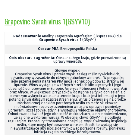
Grapevine Syrah virus 1(GSYV10)
Podsumowanie
Analizy Zagrożenia Agrofagiem (Ekspres PRA) dla
Grapevine Syrah virus 1
(GSyV-1)
Obszar PRA:
Rzeczpospolita Polska
Opis obszaru zagrożenia:
Obszar całego kraju, gdzie prowadzone są
uprawy winorośli.
Główne wnioski
Grapevine Syrah virus 1
poraża wąski zasięg roślin żywicielskich,
ograniczony w zasadzie do różnych gatunków winorośli. W przypadku
jego przeniesienia na teren PRA może jednak powodować straty w jej
uprawie. Wirus występuje w różnych strefach klimatycznych i jego
obecność odnotowano w Europie, Ameryce Północnej i Południowej, Azji
oraz Afryce. W większości przypadków dostępne są tylko doniesienia o
pierwszym wykryciu wirusa na terenie kraju i brak jest informacji o jego
potencjalnym dalszym rozprzestrzenieniu. Wirus przenosi się na drodze
mechanicznej z sokiem porażonych roślin co może skutkować
nieświadomym rozprzestrzenieniem wirusa w uprawie i pomiędzy
uprawami, szczególnie, gdy nie występują widoczne objawy chorobowe.
Odnotowano również jego obecność w skoczkach, ale nie potwierdzono,
że są one wektorami wirusa. W obecnej chwili GSyV-1 nie podlega
regulacjom. Procedury fitosanitarne obejmują zwykle wizualną inspekcję
roślin, które mogą być porażone wirusem. Środki te wydają się
niewystarczające aby móc zidentyfikować porażone rośliny, ponieważ
infekcja często przebiega bezobjawowo.