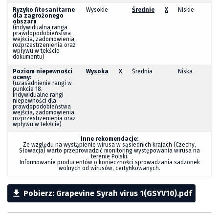
Ryzyko fitosanitarne
Wysokie
Średnie
X
Niskie
dla zagrożonego
obszaru
(indywidualna ranga
prawdopodobieństwa
wejścia, zadomowienia,
rozprzestrzenienia oraz
wpływu w tekście
dokumentu)
Poziom niepewności
Wysoka
X
Średnia
Niska
oceny:
(uzasadnienie rangi w
punkcie 18.
Indywidualne rangi
niepewności dla
prawdopodobieństwa
wejścia, zadomowienia,
rozprzestrzenienia oraz
wpływu w tekście)
Inne rekomendacje:
Ze względu na wystąpienie wirusa w sąsiednich krajach (Czechy,
Słowacja) warto przeprowadzić monitoring występowania wirusa na
terenie Polski.
Informowanie producentów o konieczności sprowadzania sadzonek
wolnych od wirusów, certyfikowanych.

Pobierz: Grapevine Syrah virus 1(GSYV10).pdf