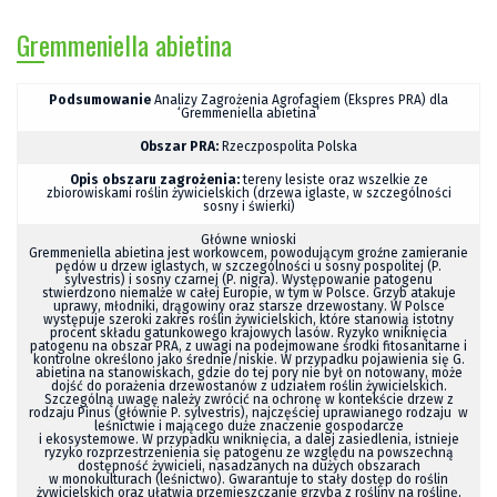
Gremmeniella abietina
Podsumowanie
Analizy Zagrożenia Agrofagiem (Ekspres PRA) dla
‘Gremmeniella abietina’
Obszar PRA:
Rzeczpospolita Polska
Opis obszaru zagrożenia:
tereny lesiste oraz wszelkie ze
zbiorowiskami roślin żywicielskich (drzewa iglaste, w szczególności
sosny i świerki)
Główne wnioski
Gremmeniella abietina
jest workowcem, powodującym groźne zamieranie
pędów u drzew iglastych, w szczególności u sosny pospolitej (
P.
sylvestris
) i sosny czarnej (
P. nigra
). Występowanie patogenu
stwierdzono niemalże w całej Europie, w tym w Polsce. Grzyb atakuje
uprawy, młodniki, drągowiny oraz starsze drzewostany. W Polsce
występuje szeroki zakres roślin żywicielskich, które stanowią istotny
procent składu gatunkowego krajowych lasów. Ryzyko wniknięcia
patogenu na obszar PRA, z uwagi na podejmowane środki fitosanitarne i
kontrolne określono jako średnie/niskie. W przypadku pojawienia się
G.
abietina
na stanowiskach, gdzie do tej pory nie był on notowany, może
dojść do porażenia drzewostanów z udziałem roślin żywicielskich.
Szczególną uwagę należy zwrócić na ochronę w kontekście drzew z
rodzaju
Pinus
(głównie
P. sylvestris
), najczęściej uprawianego rodzaju w
leśnictwie i mającego duże znaczenie gospodarcze
i ekosystemowe. W przypadku wniknięcia, a dalej zasiedlenia, istnieje
ryzyko rozprzestrzenienia się patogenu ze względu na powszechną
dostępność żywicieli, nasadzanych na dużych obszarach
w monokulturach (leśnictwo). Gwarantuje to stały dostęp do roślin
żywicielskich oraz ułatwia przemieszczanie grzyba z rośliny na roślinę,