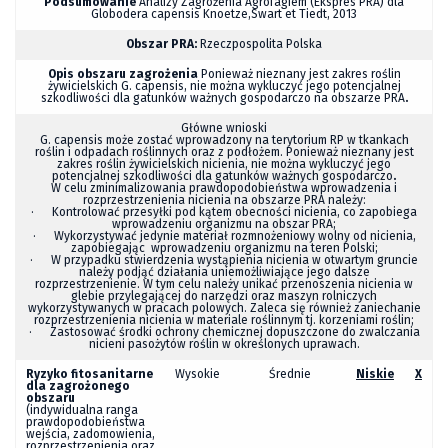
Podsumowanie
Analizy Zagrożenia Agrofagiem (Ekspres PRA) dla
Globodera
capensis
Knoetze,Swart
et
Tiedt, 2013
Obszar PRA:
Rzeczpospolita Polska
Opis obszaru zagrożenia
Ponieważ nieznany jest zakres roślin
żywicielskich
G. capensis
, nie można wykluczyć jego potencjalnej
szkodliwości dla gatunków ważnych gospodarczo na obszarze PRA
.
Główne wnioski
G. capensis
może zostać wprowadzony na terytorium RP w tkankach
roślin i odpadach roślinnych oraz z podłożem. Ponieważ nieznany jest
zakres roślin żywicielskich nicienia, nie można wykluczyć jego
potencjalnej szkodliwości dla gatunków ważnych gospodarczo
.
W celu zminimalizowania prawdopodobieństwa wprowadzenia i
rozprzestrzenienia nicienia na obszarze PRA należy:
· Kontrolować przesyłki pod kątem obecności nicienia, co zapobiega
wprowadzeniu organizmu na obszar PRA;
· Wykorzystywać jedynie materiał rozmnożeniowy wolny od nicienia,
zapobiegając wprowadzeniu organizmu na teren Polski;
· W przypadku stwierdzenia wystąpienia nicienia w otwartym gruncie
należy podjąć działania uniemożliwiające jego dalsze
rozprzestrzenienie. W tym celu należy unikać przenoszenia nicienia w
glebie przylegającej do narzędzi oraz maszyn rolniczych
wykorzystywanych w pracach polowych. Zaleca się również zaniechanie
rozprzestrzenienia nicienia w materiale roślinnym tj. korzeniami roślin;
· Zastosować środki ochrony chemicznej dopuszczone do zwalczania
nicieni pasożytów roślin w określonych uprawach.
Ryzyko fitosanitarne
Wysokie
Średnie
Niskie
X
dla zagrożonego
obszaru
(indywidualna ranga
prawdopodobieństwa
wejścia, zadomowienia,
rozprzestrzenienia oraz