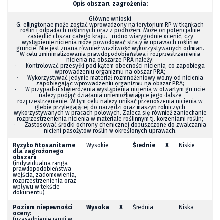
Opis obszaru zagrożenia:
Główne wnioski
G. ellingtonae
może zostać wprowadzony na terytorium RP w tkankach
roślin i odpadach roślinnych oraz z podłożem. Może on potencjalnie
zasiedlić obszar całego kraju. Trudno wiarygodnie ocenić, czy
wystąpienie nicienia może powodować straty w uprawach roślin w
gruncie. Nie jest znana również wrażliwość wykorzystywanych odmian.
W celu zminimalizowania prawdopodobieństwa i rozprzestrzenienia
nicienia na obszarze PRA należy:
· Kontrolować przesyłki pod kątem obecności nicienia, co zapobiega
wprowadzeniu organizmu na obszar PRA;
· Wykorzystywać jedynie materiał rozmnożeniowy wolny od nicienia
zapobiegając wprowadzeniu organizmu na obszar PRA;
· W przypadku stwierdzenia wystąpienia nicienia w otwartym gruncie
należy podjąć działania uniemożliwiające jego dalsze
rozprzestrzenienie. W tym celu należy unikać przenoszenia nicienia w
glebie przylegającej do narzędzi oraz maszyn rolniczych
wykorzystywanych w pracach polowych. Zaleca się również zaniechanie
rozprzestrzenienia nicienia w materiale roślinnym tj. korzeniami roślin;
· Zastosować środki ochrony chemicznej dopuszczone do zwalczania
nicieni pasożytów roślin w określonych uprawach.
Ryzyko fitosanitarne
Wysokie
Średnie
X
Niskie
dla zagrożonego
obszaru
(indywidualna ranga
prawdopodobieństwa
wejścia, zadomowienia,
rozprzestrzenienia oraz
wpływu w tekście
dokumentu)
Poziom niepewności
Wysoka
X
Średnia
Niska
oceny:
(uzasadnienie rangi w