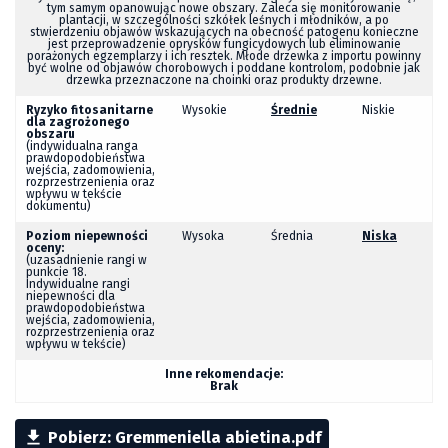
tym samym opanowując nowe obszary. Zaleca się monitorowanie
plantacji, w szczególności szkółek leśnych i młodników, a po
stwierdzeniu objawów wskazujących na obecność patogenu konieczne
jest przeprowadzenie oprysków fungicydowych lub eliminowanie
porażonych egzemplarzy i ich resztek. Młode drzewka z importu powinny
być wolne od objawów chorobowych i poddane kontrolom, podobnie jak
drzewka przeznaczone na choinki oraz produkty drzewne.
Ryzyko fitosanitarne
Wysokie
Średnie
Niskie
dla zagrożonego
obszaru
(indywidualna ranga
prawdopodobieństwa
wejścia, zadomowienia,
rozprzestrzenienia oraz
wpływu w tekście
dokumentu)
Poziom niepewności
Wysoka
Średnia
Niska
oceny:
(uzasadnienie rangi w
punkcie 18.
Indywidualne rangi
niepewności dla
prawdopodobieństwa
wejścia, zadomowienia,
rozprzestrzenienia oraz
wpływu w tekście)
Inne rekomendacje:
Brak

Pobierz: Gremmeniella abietina.pdf