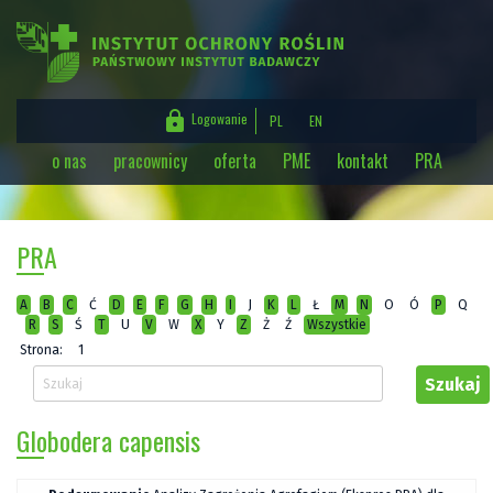

Logowanie
PL
EN
o nas
pracownicy
oferta
PME
kontakt
PRA
Login (adres e-mail)
Hasło
PRA
A
B
C
Ć
D
E
F
G
H
I
J
K
L
Ł
M
N
O
Ó
P
Q
R
S
Ś
T
U
V
W
X
Y
Z
Ż
Ź
Wszystkie
Strona:
1
Globodera capensis