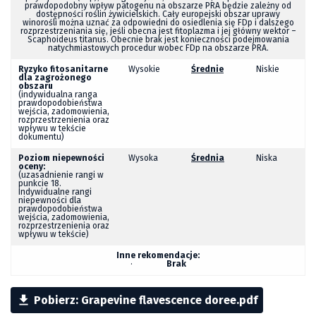
prawdopodobny wpływ patogenu na obszarze PRA będzie zależny od
dostępności roślin żywicielskich. Cały europejski obszar uprawy
winorośli można uznać za odpowiedni do osiedlenia się FDp i dalszego
rozprzestrzeniania się, jeśli obecna jest fitoplazma i jej główny wektor –
Scaphoideus
titanus
. Obecnie brak jest konieczności podejmowania
natychmiastowych procedur wobec FDp na obszarze PRA.
Ryzyko fitosanitarne
Wysokie
Średnie
Niskie
dla zagrożonego
obszaru
(indywidualna ranga
prawdopodobieństwa
wejścia, zadomowienia,
rozprzestrzenienia oraz
wpływu w tekście
dokumentu)
Poziom niepewności
Wysoka
Średnia
Niska
oceny:
(uzasadnienie rangi w
punkcie 18.
Indywidualne rangi
niepewności dla
prawdopodobieństwa
wejścia, zadomowienia,
rozprzestrzenienia oraz
wpływu w tekście)
Inne rekomendacje:
·
Brak

Pobierz: Grapevine flavescence doree.pdf