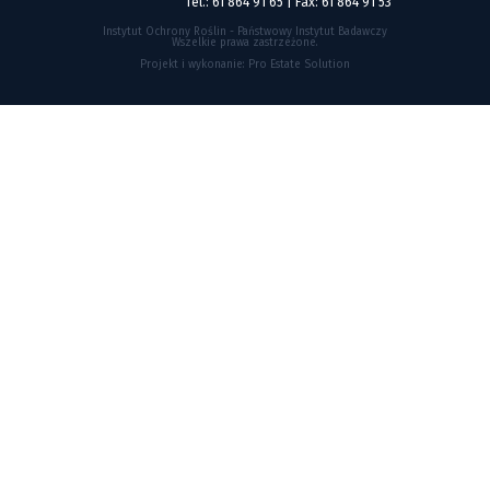
Tel.: 61 864 91 65 | Fax: 61 864 91 53
Instytut Ochrony Roślin - Państwowy Instytut Badawczy
Wszelkie prawa zastrzeżone.
Projekt i wykonanie:
Pro Estate Solution