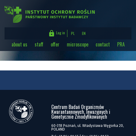

Log in
PL
EN
about us
staff
offer
microscope
contact
PRA
Login (e-mail address)
Password
Centrum Badań Organizmów
Kwarantannowych, Inwazyjnych i
Genetycznie Zmodyfikowanych
60-318 Poznań, ul. Władysława Węgorka 20,
POLAND